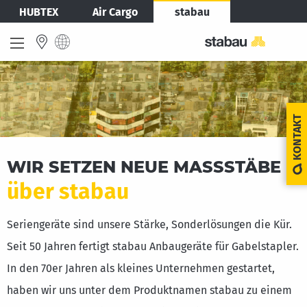
Skip
Bild
HUBTEX
Air Cargo
stabau
to
main
content
INTERNATIONAL
English
KONTAKT
Deutsch
WIR SETZEN NEUE MASSSTÄBE
EUROPE
über stabau
Deutschland
Seriengeräte sind unsere Stärke, Sonderlösungen die Kür.
Deutsch
Seit 50 Jahren fertigt stabau Anbaugeräte für Gabelstapler.
In den 70er Jahren als kleines Unternehmen gestartet,
France
haben wir uns unter dem Produktnamen stabau zu einem
Français